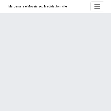
Marcenaria e Móveis sob Medida Joinville
Serviço > Banheiros e Lavabos
Início
Serviço